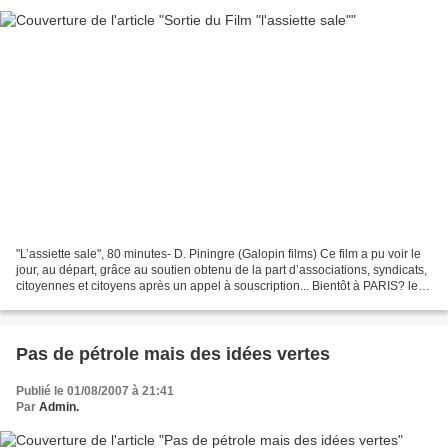
"L’assiette sale", 80 minutes- D. Piningre (Galopin films) Ce film a pu voir le
jour, au départ, grâce au soutien obtenu de la part d’associations, syndicats,
citoyennes et citoyens après un appel à souscription... Bientôt à PARIS? le
18/09 avec Consom'Solidaire...
Pas de pétrole mais des idées vertes
Publié le 01/08/2007 à 21:41
Par
Admin.