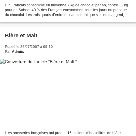
U n Français consomme en moyenne 7 kg de chocolat par an, contre 11 kg
pour un Suisse. 40 % des Français consomment tous les jours ou presque
du chocolat. Les trois quarts d’entre eux admettent que s’ils en mangent,
c’est avant tout pour se faire plaisir....
Bière et Malt
Publié le 26/07/2007 à 09:10
Par
Admin.
L es brasseries françaises ont produit 16 millions d’hectolitres de bière