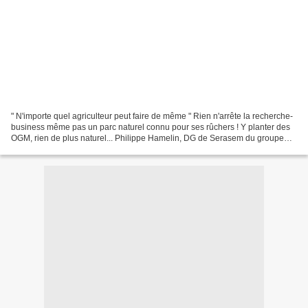
" N'importe quel agriculteur peut faire de même " Rien n'arrête la recherche-
business même pas un parc naturel connu pour ses rûchers ! Y planter des
OGM, rien de plus naturel... Philippe Hamelin, DG de Serasem du groupe
Invivo, société de recherche et...