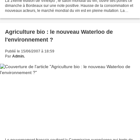
La 14ème édition de Vinexpo , le salon mondial du vin, ouvre ses portes ce
dimanche à Bordeaux sur une note positive. Hausse de la consommation et
nouveaux acteurs, le marché mondial du vin est en pleine mutation. La
concurrence internationale progresse....
Agriculture bio : le nouveau Waterloo de
l'environnement ?
Publié le 15/06/2007 à 18:59
Par
Admin.
Le gouvernement français soutient la Commission européenne qui tente de