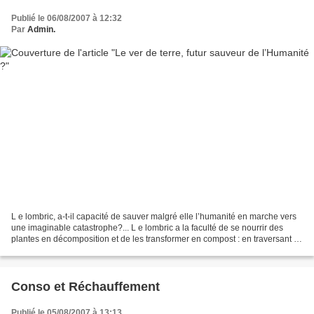
Publié le 06/08/2007 à 12:32
Par
Admin.
L e lombric, a-t-il capacité de sauver malgré elle l’humanité en marche vers
une imaginable catastrophe?... L e lombric a la faculté de se nourrir des
plantes en décomposition et de les transformer en compost : en traversant le
tube digestif du lombric,...
Conso et Réchauffement
Publié le 05/08/2007 à 13:13