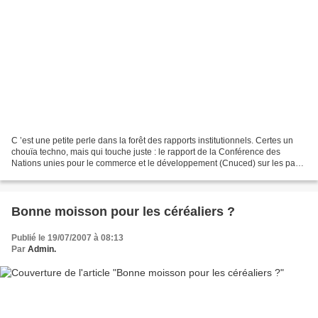
C ’est une petite perle dans la forêt des rapports institutionnels. Certes un
chouïa techno, mais qui touche juste : le rapport de la Conférence des
Nations unies pour le commerce et le développement (Cnuced) sur les pays
les moins avancés (PMA). S i...
Bonne moisson pour les céréaliers ?
Publié le 19/07/2007 à 08:13
Par
Admin.