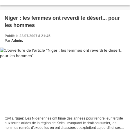
de mouvement, peut-il être durable...
Niger : les femmes ont reverdi le désert... pour
les hommes
Publié le 23/07/2007 à 21:45
Par
Admin.
(Syfia Niger) Les Nigériennes ont trimé des années pour rendre leur fertilité
aux terres arides de la région de Keita. Invoquant le droit coutumier, les
hommes rentrés d'exode les en ont chassées et exploitent aujourd'hui ces