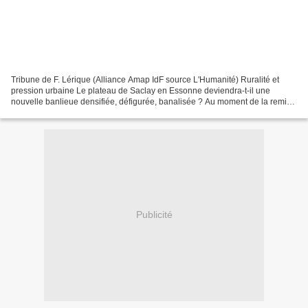
Tribune de F. Lérique (Alliance Amap IdF source L'Humanité) Ruralité et
pression urbaine Le plateau de Saclay en Essonne deviendra-t-il une
nouvelle banlieue densifiée, défigurée, banalisée ? Au moment de la remise
des dossiers du concours d’idées d’urbanisation,...
Publicité