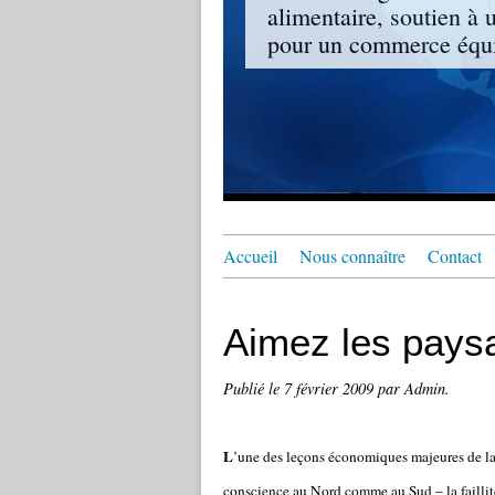
alimentaire, soutien à 
pour un commerce équit
Accueil
Nous connaître
Contact
Aimez les pays
Publié le
7 février 2009
par Admin.
L
’une des leçons économiques majeures de la
conscience au Nord comme au Sud – la faillite