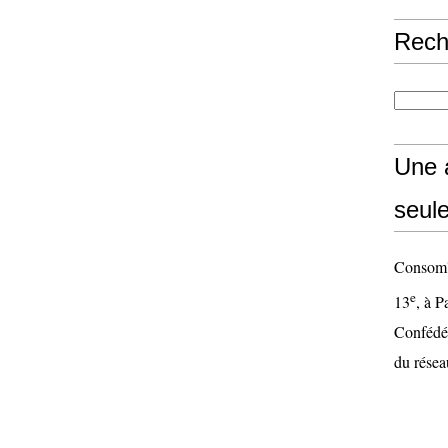
Rech
Une 
seul
Consom'S
e
13
, à P
Confédér
du résea