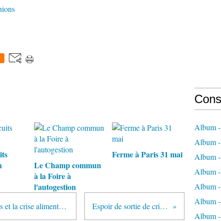
nions
0
Cons
Album -
Album -
its
Ferme à Paris 31 mai
Album -
n
Le Champ commun
Album - 
à la Foire à
l'autogestion
Album -
Album -
L’aide en semences, l’agrobusiness et la crise alimentaire
Espoir de sortie de crises
Album -