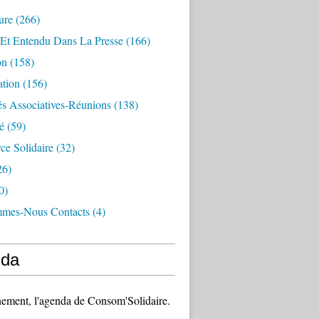
ure
(266)
 Et Entendu Dans La Presse
(166)
on
(158)
ation
(156)
és Associatives-Réunions
(138)
é
(59)
e Solidaire
(32)
26)
0)
mes-Nous Contacts
(4)
da
ement, l'agenda de Consom'Solidaire.