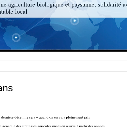
une agriculture biologique et paysanne, solidarité a
able local.
ans
 dernière décennie sera – quand on en aura pleinement pris
 générale des stratégies agricoles mises en œuvre à partir des années