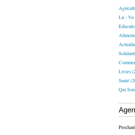
Agricult
Lu - Vu
Educati
Aliment
Actualit
Solidarit
Commerc
Livres
(
Santé
(2
Qui Som
Agen
Prochain