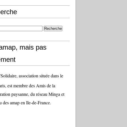
erche
amap, mais pas
ement
olidaire, association située dans le
aris, est membre des Amis de la
ation paysanne, du réseau Minga et
u des amap en Ile-de-France.