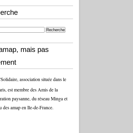
erche
amap, mais pas
ement
olidaire, association située dans le
aris, est membre des Amis de la
ation paysanne, du réseau Minga et
u des amap en Ile-de-France.