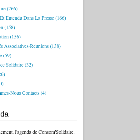
ure
(266)
 Et Entendu Dans La Presse
(166)
on
(158)
ation
(156)
és Associatives-Réunions
(138)
é
(59)
e Solidaire
(32)
26)
0)
mes-Nous Contacts
(4)
da
ement, l'agenda de Consom'Solidaire.