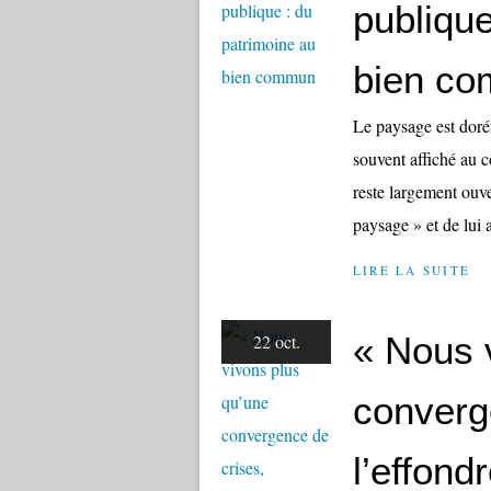
publique
bien c
Le paysage est dorén
souvent affiché au 
reste largement ouver
paysage » et de lui a
LIRE LA SUITE
« Nous 
22 oct.
converg
l’effond