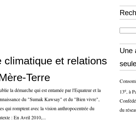
Rech
Une 
climatique et relations
seul
 Mère-Terre
Consom'S
blie la démarche qui est entamée par l'Equateur et la
e
13
, à P
connaissance du "Sumak Kawsay" et du "Bien vivre",
Confédér
es qui romptent avec la vision anthropocentrée du
du résea
exte : En Avril 2010,...