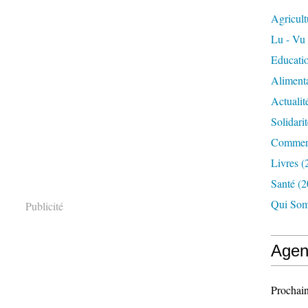
Agricult
Lu - Vu
Educati
Aliment
Actualit
Solidarit
Commerc
Livres
(
Santé
(2
Qui Som
Publicité
Agen
Prochain