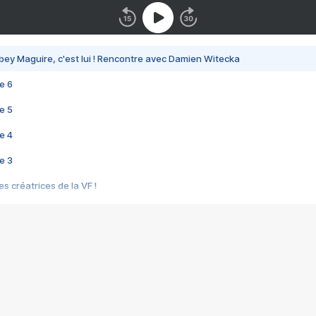
bey Maguire, c'est lui ! Rencontre avec Damien Witecka
e 6
e 5
e 4
e 3
s créatrices de la VF !
e 2
e 1
e Mektoub My Love arrive enfin ! Rencontre avec Shaïn Boumedine et Sal
i : après Toni en famille
elle réalise le bouleversant Dites lui que je l'aime