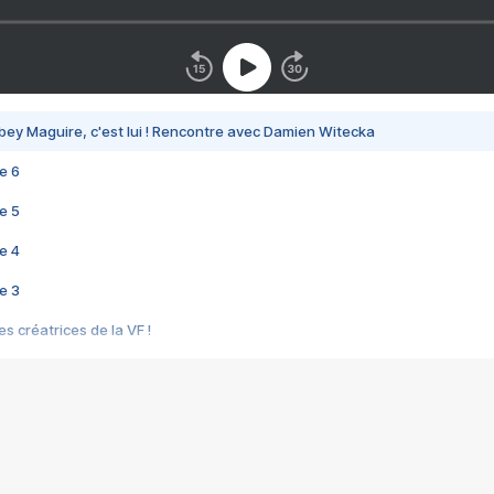
bey Maguire, c'est lui ! Rencontre avec Damien Witecka
e 6
e 5
e 4
e 3
s créatrices de la VF !
e 2
e 1
e Mektoub My Love arrive enfin ! Rencontre avec Shaïn Boumedine et Sal
i : après Toni en famille