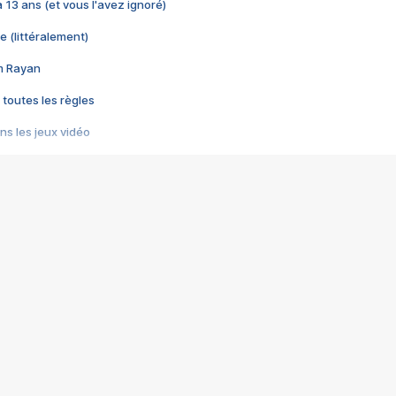
 a 13 ans (et vous l'avez ignoré)
e (littéralement)
im Rayan
 toutes les règles
s les jeux vidéo
us choquant de Rockstar ? - Le scandale BULLY
e plus moche de Steam
du RÊVE tourne au CAUCHEMAR
pendant 8 heures
it… à tort
umiliés par un jeu vidéo
ire - Final Fantasy 8
ti un empire - Age of Empires