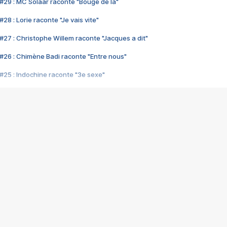
#29 : MC Solaar raconte "Bouge de là"
28 : Lorie raconte "Je vais vite"
#27 : Christophe Willem raconte "Jacques a dit"
#26 : Chimène Badi raconte "Entre nous"
#25 : Indochine raconte "3e sexe"
#24 : Zaho raconte "C'est chelou"
#23 : Patrick Bruel raconte "Au café des délices"
#22 : Kyo raconte "Le chemin"
#21 : Nolwenn Leroy raconte "Cassé"
#20 : Patrick Hernandez raconte "Born to be alive"
#19 : Lorie raconte "Près de moi"
#18 : Michael Jones raconte "A nos actes manqués" (avec Jean-Jacque
#17 : Khaled raconte "Aïcha"