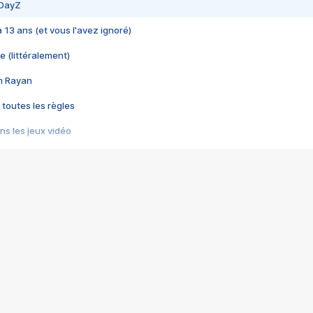
 DayZ
 a 13 ans (et vous l'avez ignoré)
e (littéralement)
im Rayan
 toutes les règles
s les jeux vidéo
us choquant de Rockstar ? - Le scandale BULLY
e plus moche de Steam
du RÊVE tourne au CAUCHEMAR
pendant 8 heures
it… à tort
umiliés par un jeu vidéo
ire - Final Fantasy 8