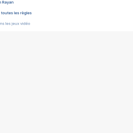
im Rayan
 toutes les règles
s les jeux vidéo
us choquant de Rockstar ? - Le scandale BULLY
e plus moche de Steam
du RÊVE tourne au CAUCHEMAR
pendant 8 heures
it… à tort
umiliés par un jeu vidéo
ire - Final Fantasy 8
ti un empire - Age of Empires
story DOFUS
tard, il crée l'un des pires jeux de tous les temps, MindsEye.