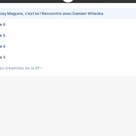
bey Maguire, c'est lui ! Rencontre avec Damien Witecka
e 6
e 5
e 4
e 3
s créatrices de la VF !
e 2
e 1
e Mektoub My Love arrive enfin ! Rencontre avec Shaïn Boumedine et Sal
i : après Toni en famille
elle réalise le bouleversant Dites lui que je l'aime
ais ! Rencontre autour de Vie privée de Rebecca Zlotowski