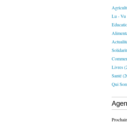
Agricult
Lu - Vu
Educati
Aliment
Actualit
Solidarit
Commerc
Livres
(
Santé
(2
Qui Som
Agen
Prochain