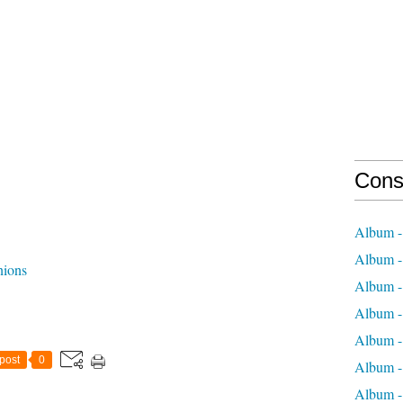
Cons
Album -
Album -
nions
Album -
Album - 
Album -
post
0
Album -
Album -