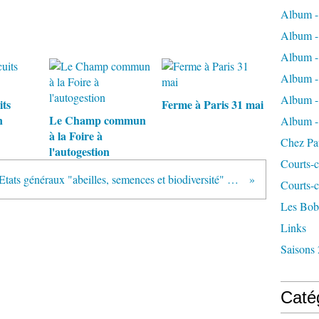
Album -
Album - 
Album - 
Album -
Album - 
its
Ferme à Paris 31 mai
n
Le Champ commun
Album -
à la Foire à
Chez Pa
l'autogestion
Courts-c
Etats généraux "abeilles, semences et biodiversité" Poitiers 23-24 juin
Courts-c
Les Bob
Links
Saisons 
Caté