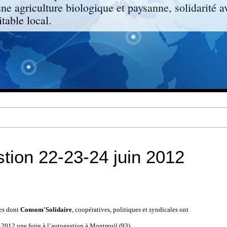
une agriculture biologique et paysanne, solidarité a
able local.
stion 22-23-24 juin 2012
ves dont
Consom'Solidaire
, coopératives, politiques et syndicales ont
in 2012 une foire à l’autogestion à Montreuil (93).