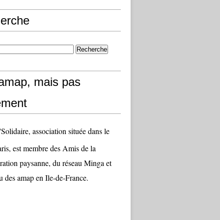
erche
amap, mais pas
ement
olidaire, association située dans le
aris, est membre des Amis de la
ation paysanne, du réseau Minga et
u des amap en Ile-de-France.