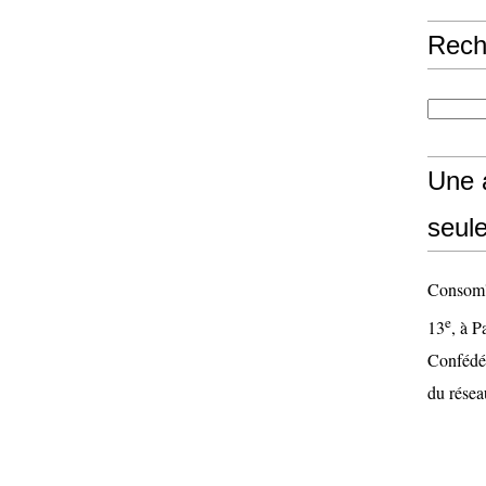
Rech
Une 
seul
Consom'S
e
13
, à P
Confédér
du résea