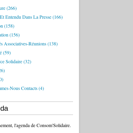
ure
(266)
 Et Entendu Dans La Presse
(166)
on
(158)
ation
(156)
és Associatives-Réunions
(138)
é
(59)
e Solidaire
(32)
26)
0)
mes-Nous Contacts
(4)
da
ement, l'agenda de Consom'Solidaire.